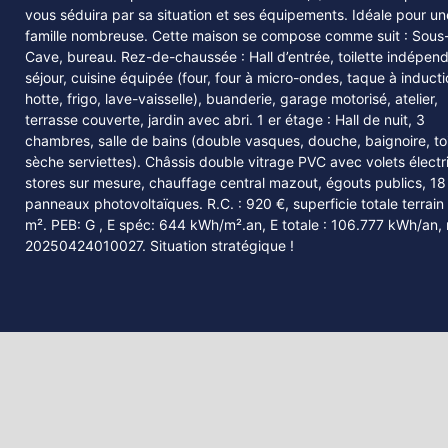
Option ! Faire offre à partir de 329.000€ (sous réserve d’accept
des propriétaires) Jolie maison 3 façades 3 chambres, idéaleme
située à Vottem proche des accès autorité (+/- 166 m² d’après P
vous séduira par sa situation et ses équipements. Idéale pour un
famille nombreuse. Cette maison se compose comme suit : Sous-
Cave, bureau. Rez-de-chaussée : Hall d’entrée, toilette indépen
séjour, cuisine équipée (four, four à micro-ondes, taque à inducti