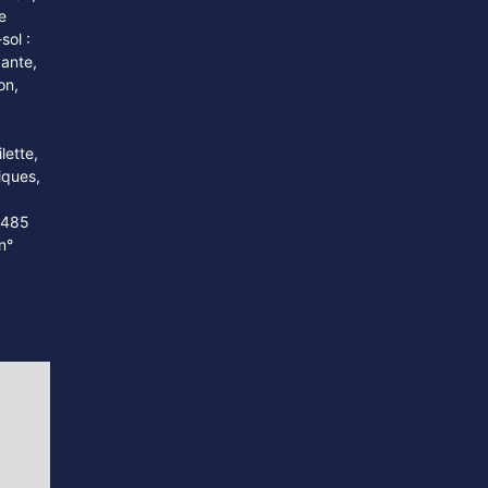
ation
nt
EB) qui
e
sol :
dante,
on,