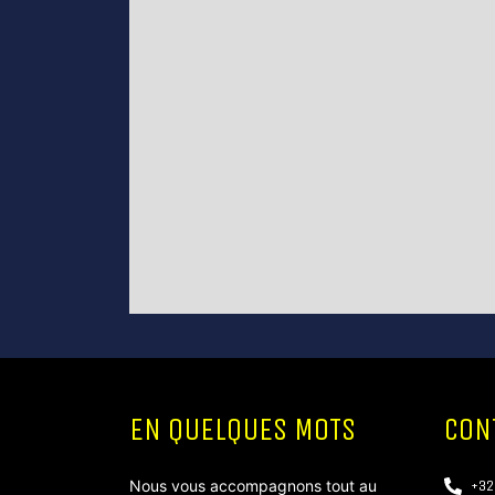
Salles de bain:
1
2
Superficie:
.m
PEB:
CARTE
+
−