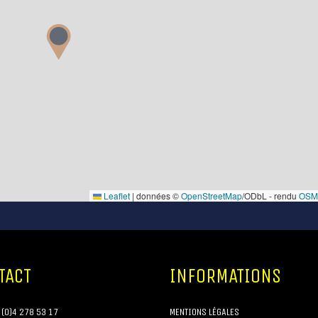
hotte, frigo, lave-vaisselle), buanderie, garage motorisé, atelier,
terrasse couverte, jardin avec abri. 1 er étage : Hall de nuit, 3
chambres, salle de bains (double vasques, douche, baignoire, toi
sèche serviettes). Châssis double vitrage PVC avec volets électr
stores sur mesure, chauffage central mazout, égouts publics, 18
panneaux photovoltaïques. R.C. : 920 €, superficie totale terrai
m². PEB: G , E spéc: 644 kWh/m².an, E totale : 106.777 kWh/an, 
20250424010027. Situation stratégique !