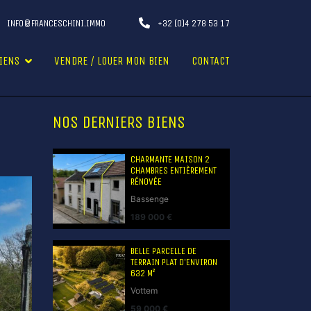
INFO@FRANCESCHINI.IMMO
+32 (0)4 278 53 17
IENS
VENDRE / LOUER MON BIEN
CONTACT
NOS DERNIERS BIENS
CHARMANTE MAISON 2
CHAMBRES ENTIÈREMENT
RÉNOVÉE
Bassenge
189 000 €
BELLE PARCELLE DE
TERRAIN PLAT D’ENVIRON
632 M²
Vottem
59 000 €