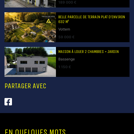
189 000 €
BELLE PARCELLE DE TERRAIN PLAT D’ENVIRON
632 M²
Vottem
59 000 €
MAISON À LOUER 2 CHAMBRES + JARDIN
Bassenge
1 150 €
PARTAGER AVEC
EN QUELQUES MOTS